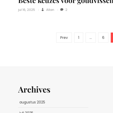
Beste keuzes voor goudvisse
jul 16, 2025
Allan
2
Previous
Page
Page
Prev
1
…
6
page
Archives
augustus 2025
juli 2025