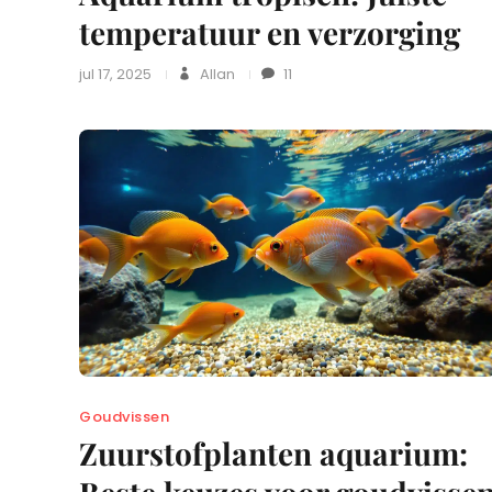
temperatuur en verzorging
jul 17, 2025
Allan
11
Goudvissen
Zuurstofplanten aquarium: