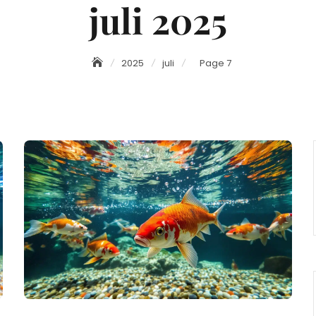
juli 2025
2025
juli
Page 7