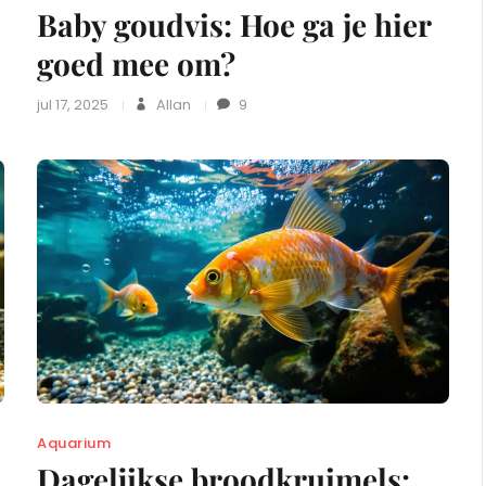
Baby goudvis: Hoe ga je hier
goed mee om?
jul 17, 2025
Allan
9
Aquarium
Dagelijkse broodkruimels: